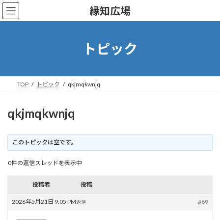
コ
ナ
縁知広場
ン
ビ
テ
ゲ
ン
ー
ツ
シ
トピック
へ
ョ
ス
ン
キ
に
ッ
移
TOP
トピック
qkjmqkwnjq
プ
動
qkjmqkwnjq
このトピックは空です。
0件の返信スレッドを表示中
投稿者
投稿
2026年5月21日 9:05 PM
#89
返信