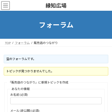
コ
ナ
縁知広場
ン
ビ
テ
ゲ
ン
ー
ツ
シ
フォーラム
へ
ョ
ス
ン
キ
に
ッ
移
TOP
フォーラム
販売店のつながり
プ
動
空のフォーラムです。
トピックが見つかりませんでした。
「販売店のつながり」に新規トピックを作成
あなたの情報:
お名前 (必須)
メール (非公開) (必須):