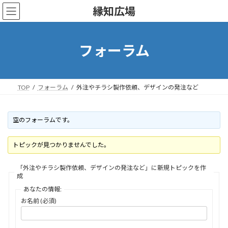
コ
ナ
縁知広場
ン
ビ
テ
ゲ
ン
ー
ツ
シ
フォーラム
へ
ョ
ス
ン
キ
に
ッ
移
TOP
フォーラム
外注やチラシ製作依頼、デザインの発注など
プ
動
空のフォーラムです。
トピックが見つかりませんでした。
「外注やチラシ製作依頼、デザインの発注など」に新規トピックを作
成
あなたの情報:
お名前 (必須)