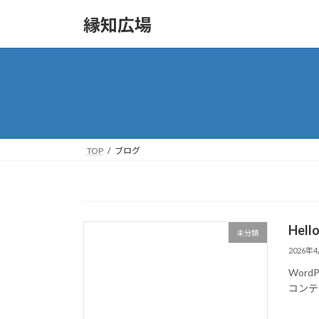
コ
ナ
縁知広場
ン
ビ
テ
ゲ
ン
ー
ツ
シ
へ
ョ
ス
ン
キ
に
ッ
移
TOP
ブログ
プ
動
Hello
未分類
2026年
Wor
コンテ