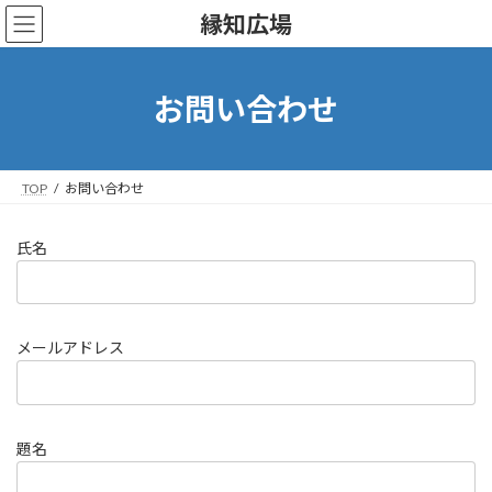
コ
ナ
縁知広場
ン
ビ
テ
ゲ
ン
ー
ツ
シ
お問い合わせ
へ
ョ
ス
ン
キ
に
ッ
移
TOP
お問い合わせ
プ
動
氏名
メールアドレス
題名